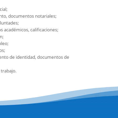
ial;
nto, documentos notariales;
luntades;
s académicos, calificaciones;
n;
pleo;
os;
ento de identidad, documentos de
trabajo.