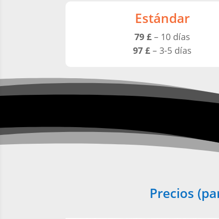
Estándar
79 £
– 10 días
97 £
– 3-5 días
Precios (pa