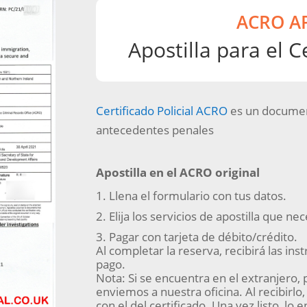
ACRO A
Apostilla para el C
Certificado Policial ACRO
es un document
antecedentes
penales
Apostilla
en el ACRO original
Llena el formulario con tus datos.
Elija los servicios de apostilla que nec
Pagar con tarjeta de débito/crédito.
Al completar la reserva, recibirá las ins
pago.
Nota: Si se encuentra en el extranjero, 
enviemos a nuestra oficina. Al recibir
con el del certificado. Una vez listo, lo